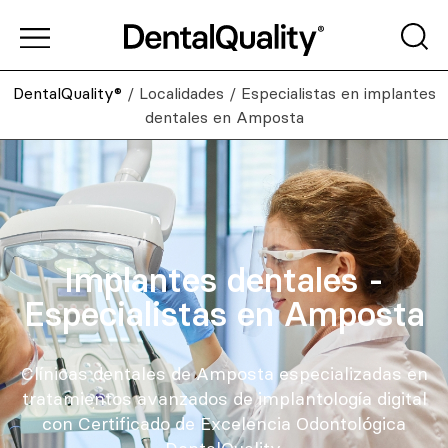
DentalQuality®
/
Localidades
/
Especialistas en implantes
dentales en Amposta
Implantes dentales -
Especialistas en Amposta
Clínicas dentales de Amposta especializadas en
tratamientos avanzados de implantología digital
con Certificado de Excelencia Odontológica