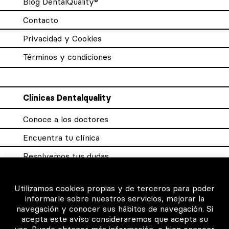
Blog DentalQuality®
Contacto
Privacidad y Cookies
Términos y condiciones
Clínicas Dentalquality
Conoce a los doctores
Encuentra tu clínica
Resolvemos tus dudas
Sistema DQX
Utilizamos cookies propias y de terceros para poder
informarle sobre nuestros servicios, mejorar la
navegación y conocer sus hábitos de navegación. Si
Para los profesionales
acepta este aviso consideraremos que acepta su