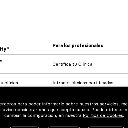
Para los profesionales
ity®
s
Certifica tu Clínica
u clínica
Intranet clínicas certificadas
 tus
Glosario dental
terceros para poder informarle sobre nuestros servicios, me
te aviso consideraremos que acepta su uso. Puede obtener 
cambiar la configuración, en nuestra
Política de Cookies
.
QX