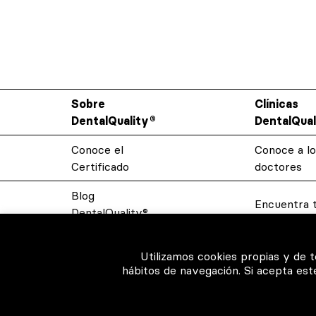
Sobre
Clínicas
DentalQuality®
DentalQual
Conoce el
Conoce a lo
Certificado
doctores
Blog
Encuentra t
DentalQuality®
Resolvemos
Contacto
Utilizamos cookies propias y de 
dudas
hábitos de navegación. Si acepta es
Privacidad y
Sistema D
Cookies