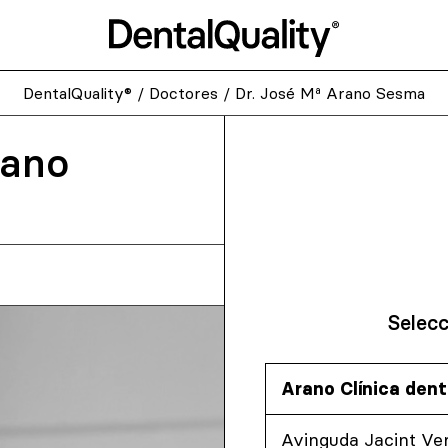
DentalQuality®
/
Doctores
/
Dr. José Mª Arano Sesma
rano
Selecc
Arano Clínica dent
Avinguda Jacint Ver