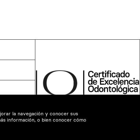
jorar la navegación y conocer sus
más información, o bien conocer cómo