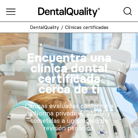
DentalQuality
/
Clínicas certificadas
Encuentra una
clínica dental
certificada
cerca de ti
Clínicas evaluadas conforme a
la Norma privada AE513/17 y
sometidas a un proceso de
revisión periódica.