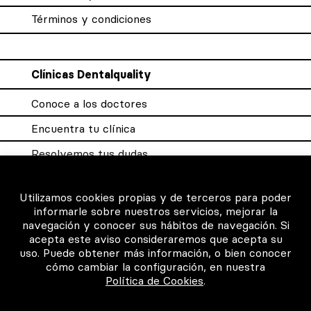
Términos y condiciones
Clínicas Dentalquality
Conoce a los doctores
Encuentra tu clínica
Resolvemos tus dudas
Sistema DQX
Utilizamos cookies propias y de terceros para poder
informarle sobre nuestros servicios, mejorar la
navegación y conocer sus hábitos de navegación. Si
Para los profesionales
acepta este aviso consideraremos que acepta su
uso. Puede obtener más información, o bien conocer
Consigue tu certificado
cómo cambiar la configuración, en nuestra
Política de Cookies
.
Intranet clínicas certificadas