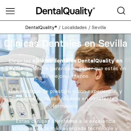
DentalQuality®
/
Localidades
/
Sevilla
Clínicas Dentales en Sevilla
Elegir las
clínicas dentales DentalQuality en
supone la garantía de saber que estás en
Sevilla
las mejores manos.
Con médicos de prestigio y con experiencia, y
equipos multidisciplinares en constante
formación.
Estas clínicas orientadas a la excelencia
disponen de la más avanzada tecnología y