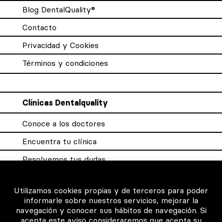
Blog DentalQuality®
Contacto
Privacidad y Cookies
Términos y condiciones
Clínicas Dentalquality
Conoce a los doctores
Encuentra tu clínica
Resolvemos tus dudas
Sistema DQX
Utilizamos cookies propias y de terceros para poder
informarle sobre nuestros servicios, mejorar la
navegación y conocer sus hábitos de navegación. Si
Para los profesionales
acepta este aviso consideraremos que acepta su