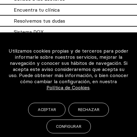
Encuentra tu clínica
Resolvemos tus dudas
Sistema DQX
Utilizamos cookies propias y de terceros para poder
Para los profesionales
informarle sobre nuestros servicios, mejorar la
navegación y conocer sus hábitos de navegación. Si
acepta este aviso consideraremos que acepta su
Consigue tu certificado
uso. Puede obtener más información, o bien conocer
Intranet clínicas certificadas
cómo cambiar la configuración, en nuestra
Política de Cookies
.
Música para los pacientes
ACEPTAR
RECHAZAR
©2026 Todos los derechos reservados
CONFIGURAR