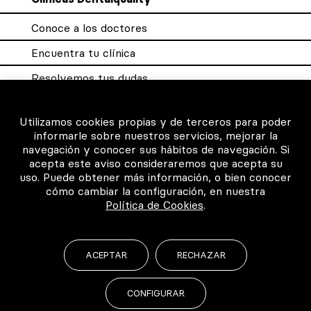
Conoce a los doctores
Encuentra tu clínica
Resolvemos tus dudas
Sistema DQX
Utilizamos cookies propias y de terceros para poder
informarle sobre nuestros servicios, mejorar la
navegación y conocer sus hábitos de navegación. Si
Para los profesionales
acepta este aviso consideraremos que acepta su
uso. Puede obtener más información, o bien conocer
Consigue tu certificado
cómo cambiar la configuración, en nuestra
Política de Cookies
.
Intranet clínicas certificadas
Música para los pacientes
ACEPTAR
RECHAZAR
CONFIGURAR
©2026 Todos los derechos reservados