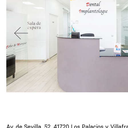
Av. de Sevilla, 52, 41720 Los Palacios y Villafr