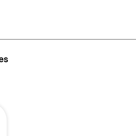
es
Me encanta como me han
dejado todos dientes
perfectos el trato de todos