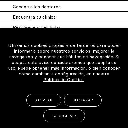
Conoce a los doctores
Encuentra tu clínica
Resolvemos tus dudas
Sistema DQX
Utilizamos cookies propias y de terceros para poder
informarle sobre nuestros servicios, mejorar la
navegación y conocer sus hábitos de navegación. Si
Para los profesionales
acepta este aviso consideraremos que acepta su
uso. Puede obtener más información, o bien conocer
Consigue tu certificado
cómo cambiar la configuración, en nuestra
Política de Cookies
.
Intranet clínicas certificadas
Música para los pacientes
ACEPTAR
RECHAZAR
CONFIGURAR
©2026 Todos los derechos reservados