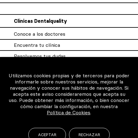
Clínicas Dentalquality
Conoce a los doctores
Encuentra tu clínica
Resolvemos tus dudas
Sistema DQX
Utilizamos cookies propias y de terceros para poder
informarle sobre nuestros servicios, mejorar la
navegación y conocer sus hábitos de navegación. Si
Para los profesionales
acepta este aviso consideraremos que acepta su
uso. Puede obtener más información, o bien conocer
Consigue tu certificado
cómo cambiar la configuración, en nuestra
Política de Cookies
.
Intranet clínicas certificadas
Música para los pacientes
ACEPTAR
RECHAZAR