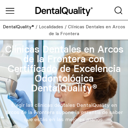
DentalQuality®
/
Localidades
/
Clínicas Dentales en Arcos
de la Frontera
Clínicas Dentales en Arcos
de la Frontera con
Certificado de Excelencia
Odontológica
DentalQuality®
Elegir las clínicas dentales DentalQuality en
Arcos de la Frontera supone la garantía de saber
que estás en las mejores manos.