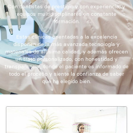
Con dentistas de prestigio y con experiencia, y
equipos multidisciplinares en constante
formación.
Estas clínicas orientadas a la excelencia
disponen de la más avanzada tecnología y
materiales de altísima calidad, y además ofrecen
un trato personalizado, con honestidad y
transparencia, donde el paciente es informado de
todo el proceso y siente la confianza de saber
que ha elegido bien.