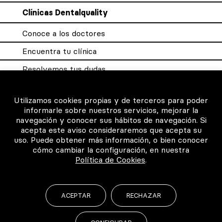
Clínicas Dentalquality
Conoce a los doctores
Encuentra tu clínica
Resolvemos tus dudas
Sistema DQX
Utilizamos cookies propias y de terceros para poder
informarle sobre nuestros servicios, mejorar la
navegación y conocer sus hábitos de navegación. Si
Para los profesionales
acepta este aviso consideraremos que acepta su
uso. Puede obtener más información, o bien conocer
Consigue tu certificado
cómo cambiar la configuración, en nuestra
Política de Cookies
.
Intranet clínicas certificadas
Música para los pacientes
ACEPTAR
RECHAZAR