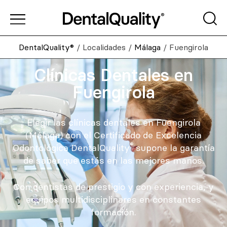
DentalQuality®
/
Localidades
/
Málaga
/
Fuengirola
Clínicas Dentales en
Fuengirola
Elegir las clínicas dentales en Fuengirola
(Málaga) con el Certificado de Excelencia
®
Odontológica DentalQuality
supone la garantía
de saber que estás en las mejores manos.
Con dentistas de prestigio y con experiencia, y
equipos multidisciplinares en constantes
formación.