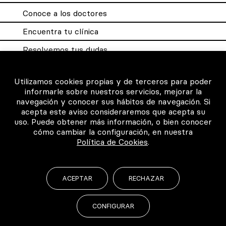
Conoce a los doctores
Encuentra tu clínica
Resolvemos tus dudas
Sistema DQX
Utilizamos cookies propias y de terceros para poder
informarle sobre nuestros servicios, mejorar la
navegación y conocer sus hábitos de navegación. Si
Para los profesionales
acepta este aviso consideraremos que acepta su
uso. Puede obtener más información, o bien conocer
Consigue tu certificado
cómo cambiar la configuración, en nuestra
Política de Cookies
.
Intranet clínicas certificadas
Música para los pacientes
ACEPTAR
RECHAZAR
CONFIGURAR
©2026 Todos los derechos reservados