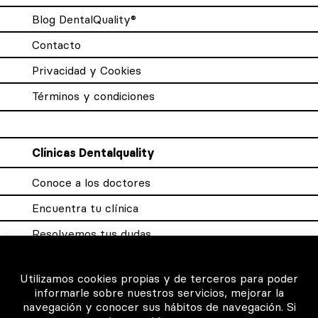
Blog DentalQuality®
Contacto
Privacidad y Cookies
Términos y condiciones
Clínicas Dentalquality
Conoce a los doctores
Encuentra tu clínica
Resolvemos tus dudas
Sistema DQX
Utilizamos cookies propias y de terceros para poder
informarle sobre nuestros servicios, mejorar la
navegación y conocer sus hábitos de navegación. Si
Para los profesionales