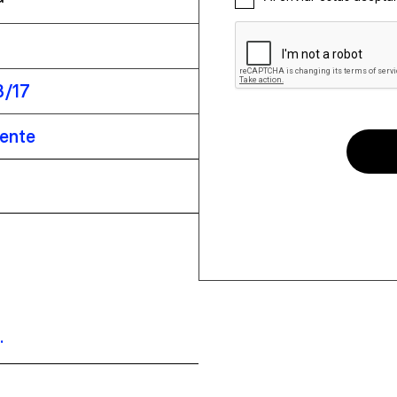
3/17
iente
.