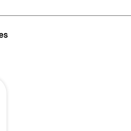
es
Llevo varios años
atendiéndome en esta clínica
y la recomiendo 100 x 100
por su extraordinaria
profesionalidad, trato
personalizado, amplios