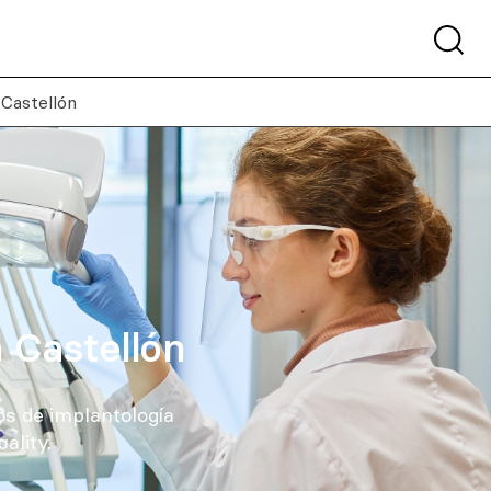
 Castellón
n Castellón
os de implantología
ality.