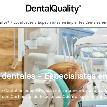
ality®
/
Localidades
/
Especialistas en implantes dentales en
dentales - Especialistas e
de Castellón especializadas en tratamientos avanzad
al con Certificado de Excelencia Odontológica DentalQu