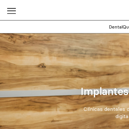
DentalQu
Implantes 
Clínicas dentales 
digit