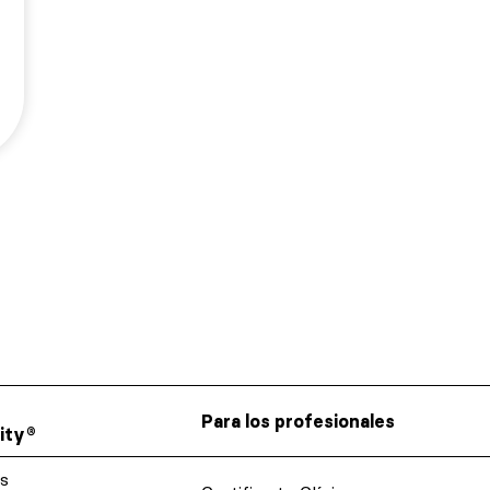
★
★
★
★
★
Raquel Roda Tomas
09/07/2025
Para los profesionales
ity®
s