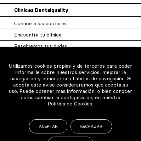
Clínicas Dentalquality
Conoce a los doctores
Encuentra tu clínica
Resolvemos tus dudas
Sistema DQX
Utilizamos cookies propias y de terceros para poder
informarle sobre nuestros servicios, mejorar la
navegación y conocer sus hábitos de navegación. Si
Para los profesionales
acepta este aviso consideraremos que acepta su
uso. Puede obtener más información, o bien conocer
Consigue tu certificado
cómo cambiar la configuración, en nuestra
Política de Cookies
.
Intranet clínicas certificadas
Música para los pacientes
ACEPTAR
RECHAZAR