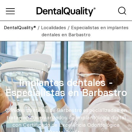
DentalQuality®
/
Localidades
/
Especialistas en implantes
dentales en Barbastro
Implantes dentales -
Especialistas en Barbastro
Clínicas dentales de Barbastro especializadas en
tratamientos avanzados de implantología digital
con Certificado de Excelencia Odontológica