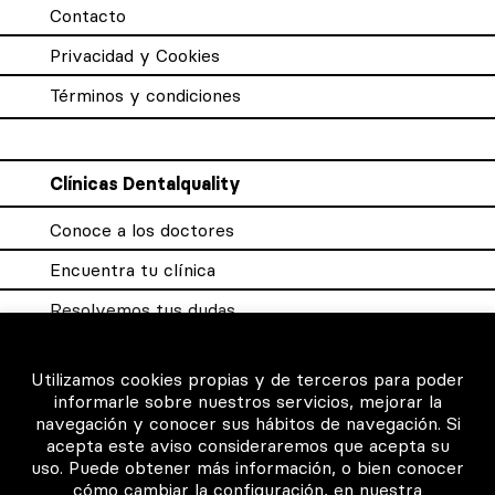
Contacto
Privacidad y Cookies
Términos y condiciones
Clínicas Dentalquality
Conoce a los doctores
Encuentra tu clínica
Resolvemos tus dudas
Sistema DQX
Utilizamos cookies propias y de terceros para poder
informarle sobre nuestros servicios, mejorar la
navegación y conocer sus hábitos de navegación. Si
Para los profesionales
acepta este aviso consideraremos que acepta su
uso. Puede obtener más información, o bien conocer
Consigue tu certificado
cómo cambiar la configuración, en nuestra