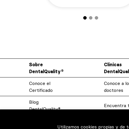
Sobre
Clínicas
DentalQuality®
DentalQual
Conoce el
Conoce a lo
Certificado
doctores
Blog
Encuentra t
DentalQuality®
Resolvemos
Contacto
Utilizamos cookies propias y de 
dudas