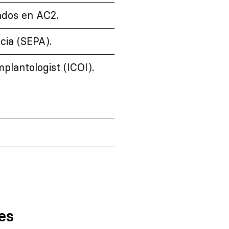
ndos en AC2.
cia (SEPA).
plantologist (ICOI).
es