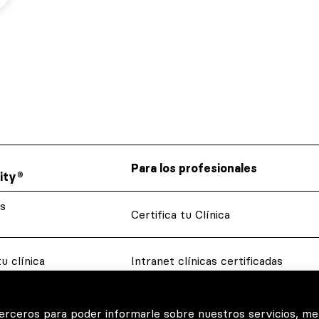
Para los profesionales
ity®
s
Certifica tu Clínica
u clínica
Intranet clínicas certificadas
 tus
Glosario dental
terceros para poder informarle sobre nuestros servicios, me