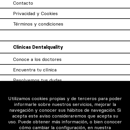
Contacto
Privacidad y Cookies
Términos y condiciones
Clínicas Dentalquality
Conoce a los doctores
Encuentra tu clínica
Resolvemos tus dudas
Sistema DQX
Utilizamos cookies propias y de terceros para poder
informarle sobre nuestros servicios, mejorar la
navegación y conocer sus hábitos de navegación. Si
Para los profesionales
acepta este aviso consideraremos que acepta su
uso. Puede obtener más información, o bien conocer
Consigue tu certificado
cómo cambiar la configuración, en nuestra