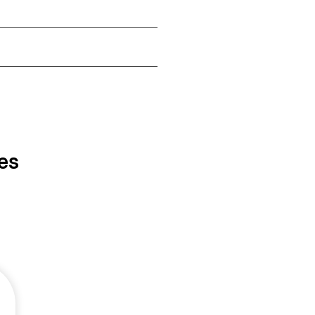
es
Clínica increíble y muy
recomendable con un