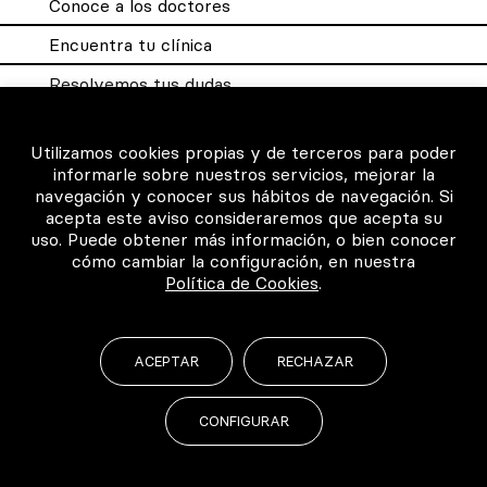
Conoce a los doctores
Encuentra tu clínica
Resolvemos tus dudas
Sistema DQX
Utilizamos cookies propias y de terceros para poder
informarle sobre nuestros servicios, mejorar la
navegación y conocer sus hábitos de navegación. Si
Para los profesionales
acepta este aviso consideraremos que acepta su
uso. Puede obtener más información, o bien conocer
Consigue tu certificado
cómo cambiar la configuración, en nuestra
Política de Cookies
.
Intranet clínicas certificadas
Música para los pacientes
ACEPTAR
RECHAZAR
CONFIGURAR
©2026 Todos los derechos reservados