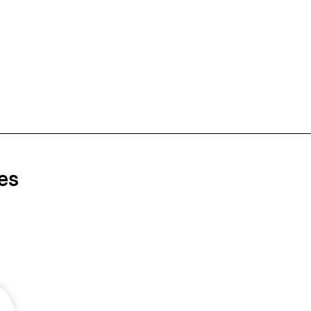
es
Mi dentista de confianza