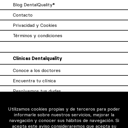
Blog DentalQuality®
Contacto
Privacidad y Cookies
Términos y condiciones
Clínicas Dentalquality
Conoce a los doctores
Encuentra tu clínica
Resolvemos tus dudas
Sistema DQX
Utilizamos cookies propias y de terceros para poder
informarle sobre nuestros servicios, mejorar la
navegación y conocer sus hábitos de navegación. Si
Para los profesionales
acepta este aviso consideraremos que acepta su