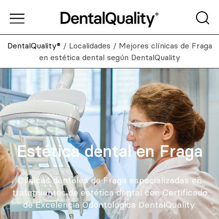
DentalQuality®
/
Localidades
/
Mejores clínicas de Fraga
en estética dental según DentalQuality
Estética dental en Fraga
Clínicas dentales de Fraga especializadas en
tratamientos de estética dental con Certificado
de Excelencia Odontológica DentalQuality.