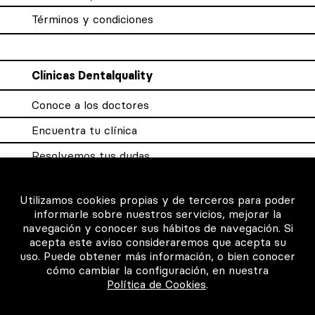
Términos y condiciones
Clínicas Dentalquality
Conoce a los doctores
Encuentra tu clínica
Resolvemos tus dudas
Sistema DQX
Utilizamos cookies propias y de terceros para poder
informarle sobre nuestros servicios, mejorar la
navegación y conocer sus hábitos de navegación. Si
Para los profesionales
acepta este aviso consideraremos que acepta su
uso. Puede obtener más información, o bien conocer
Consigue tu certificado
cómo cambiar la configuración, en nuestra
Política de Cookies
.
Intranet clínicas certificadas