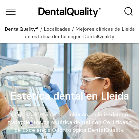
DentalQuality®
/
Localidades
/
Mejores clínicas de Lleida
en estética dental según DentalQuality
Estética dental en Lleida
Clínicas dentales de Lleida especializadas en
tratamientos de estética dental con Certificado
de Excelencia Odontológica DentalQuality.