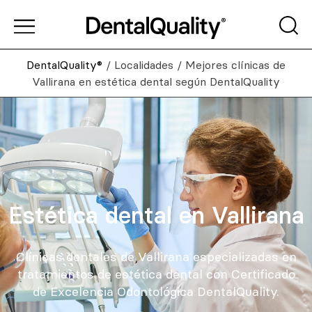
DentalQuality®
/
Localidades
/
Mejores clínicas de
Vallirana en estética dental según DentalQuality
Estética dental en Vallirana
Clínicas dentales de Vallirana especializadas en
tratamientos de estética dental con Certificado
de Excelencia Odontológica DentalQuality.