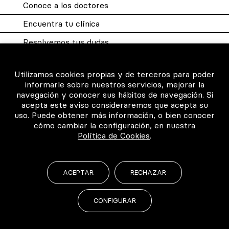
Conoce a los doctores
Encuentra tu clínica
Resolvemos tus dudas
Sistema DQX
Utilizamos cookies propias y de terceros para poder
informarle sobre nuestros servicios, mejorar la
navegación y conocer sus hábitos de navegación. Si
Para los profesionales
acepta este aviso consideraremos que acepta su
uso. Puede obtener más información, o bien conocer
Consigue tu certificado
cómo cambiar la configuración, en nuestra
Política de Cookies
.
Intranet clínicas certificadas
Música para los pacientes
ACEPTAR
RECHAZAR
CONFIGURAR
©2026 Todos los derechos reservados