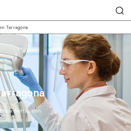
 en Tarragona
 Tarragona
ética dental, con
.