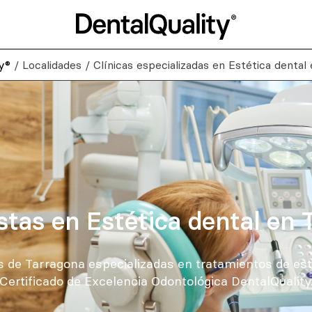
y®
/
Localidades
/
Clínicas especializadas en Estética dental
stas en Estética dental en
s de Tarragona especializadas en tratamientos de est
Certificado de Excelencia Odontológica DentalQuality