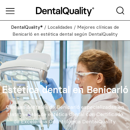
DentalQuality®
/
Localidades
/
Mejores clínicas de
Benicarló en estética dental según DentalQuality
Estética dental en Benicarló
Clínicas dentales de Benicarló especializadas en
tratamientos de estética dental con Certificado
de Excelencia Odontológica DentalQuality.