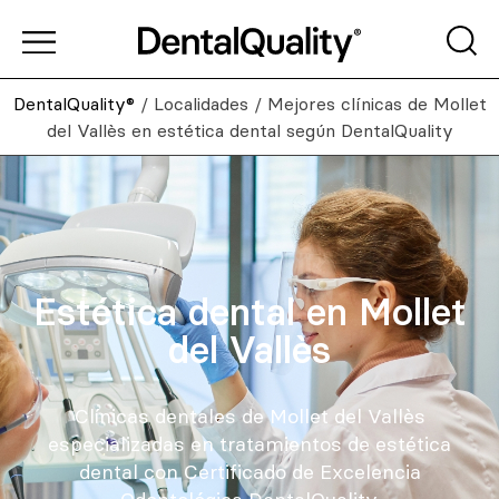
DentalQuality®
/
Localidades
/
Mejores clínicas de Mollet
del Vallès en estética dental según DentalQuality
Estética dental en Mollet
del Vallès
Clínicas dentales de Mollet del Vallès
especializadas en tratamientos de estética
dental con Certificado de Excelencia