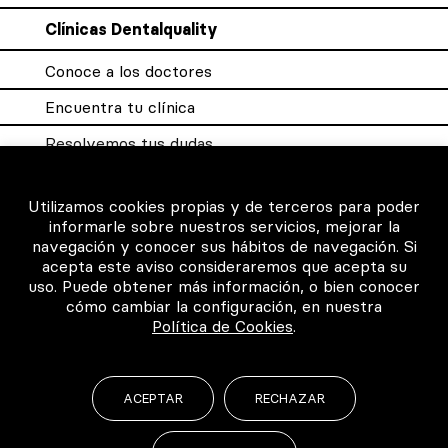
Clínicas Dentalquality
Conoce a los doctores
Encuentra tu clínica
Resolvemos tus dudas
Sistema DQX
Utilizamos cookies propias y de terceros para poder
informarle sobre nuestros servicios, mejorar la
navegación y conocer sus hábitos de navegación. Si
Para los profesionales
acepta este aviso consideraremos que acepta su
uso. Puede obtener más información, o bien conocer
Consigue tu certificado
cómo cambiar la configuración, en nuestra
Política de Cookies
.
Intranet clínicas certificadas
Música para los pacientes
ACEPTAR
RECHAZAR