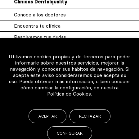
Clínicas Dentalquality
Conoce a los doctores
Encuentra tu clínica
Resolvemos tus dudas
Sistema DQX
Utilizamos cookies propias y de terceros para poder
informarle sobre nuestros servicios, mejorar la
navegación y conocer sus hábitos de navegación. Si
Para los profesionales
acepta este aviso consideraremos que acepta su
uso. Puede obtener más información, o bien conocer
Consigue tu certificado
cómo cambiar la configuración, en nuestra
Política de Cookies
.
Intranet clínicas certificadas
Música para los pacientes
ACEPTAR
RECHAZAR
CONFIGURAR
©2026 Todos los derechos reservados