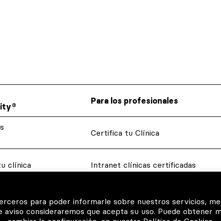
Para los profesionales
ity®
s
Certifica tu Clínica
u clínica
Intranet clínicas certificadas
 tus
Glosario dental
terceros para poder informarle sobre nuestros servicios, me
te aviso consideraremos que acepta su uso. Puede obtener 