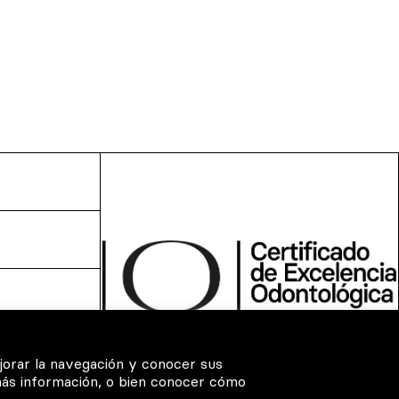
jorar la navegación y conocer sus
más información, o bien conocer cómo