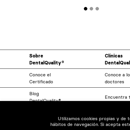
Sobre
Clínicas
DentalQuality®
DentalQual
Conoce el
Conoce a lo
Certificado
doctores
Blog
Encuentra t
DentalQuality®
Resolvemos
Contacto
Utilizamos cookies propias y de 
dudas
hábitos de navegación. Si acepta es