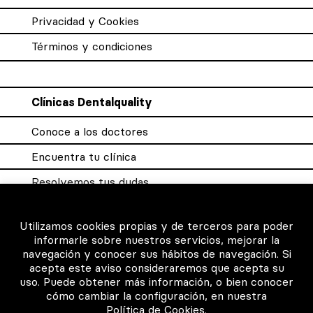
Privacidad y Cookies
Términos y condiciones
Clínicas Dentalquality
Conoce a los doctores
Encuentra tu clínica
Resolvemos tus dudas
Sistema DQX
Utilizamos cookies propias y de terceros para poder
informarle sobre nuestros servicios, mejorar la
navegación y conocer sus hábitos de navegación. Si
Para los profesionales
acepta este aviso consideraremos que acepta su
uso. Puede obtener más información, o bien conocer
Consigue tu certificado
cómo cambiar la configuración, en nuestra
Política de Cookies
.