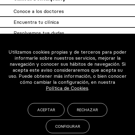
Conoce a los doctores
Encuentra tu clínica
Resolvemos tus dudas
Sistema DQX
Utilizamos cookies propias y de terceros para poder
informarle sobre nuestros servicios, mejorar la
navegación y conocer sus hábitos de navegación. Si
Para los profesionales
acepta este aviso consideraremos que acepta su
uso. Puede obtener más información, o bien conocer
Consigue tu certificado
cómo cambiar la configuración, en nuestra
Política de Cookies
.
Intranet clínicas certificadas
Música para los pacientes
ACEPTAR
RECHAZAR
CONFIGURAR
©2026 Todos los derechos reservados