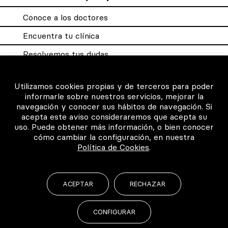
Conoce a los doctores
Encuentra tu clínica
Resolvemos tus dudas
Sistema DQX
Utilizamos cookies propias y de terceros para poder
informarle sobre nuestros servicios, mejorar la
navegación y conocer sus hábitos de navegación. Si
Para los profesionales
acepta este aviso consideraremos que acepta su
uso. Puede obtener más información, o bien conocer
Consigue tu certificado
cómo cambiar la configuración, en nuestra
Política de Cookies
.
Intranet clínicas certificadas
Música para los pacientes
ACEPTAR
RECHAZAR
CONFIGURAR
©2026 Todos los derechos reservados