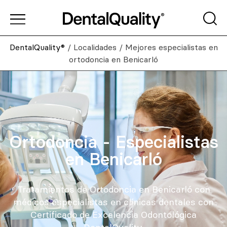
DentalQuality®
/
Localidades
/
Mejores especialistas en
ortodoncia en Benicarló
Ortodoncia - Especialistas
en Benicarló
Tratamientos de Ortodoncia en Benicarló con
médicos especialistas en clínicas dentales con
Certificado de Excelencia Odontológica