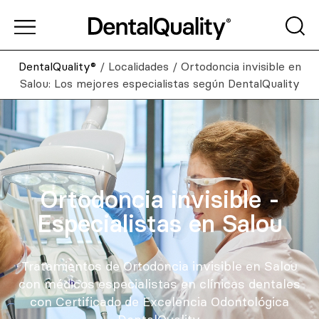
DentalQuality®
/
Localidades
/
Ortodoncia invisible en
Salou: Los mejores especialistas según DentalQuality
Ortodoncia invisible -
Especialistas en Salou
Tratamientos de Ortodoncia invisible en Salou
con médicos especialistas en clínicas dentales
con Certificado de Excelencia Odontológica