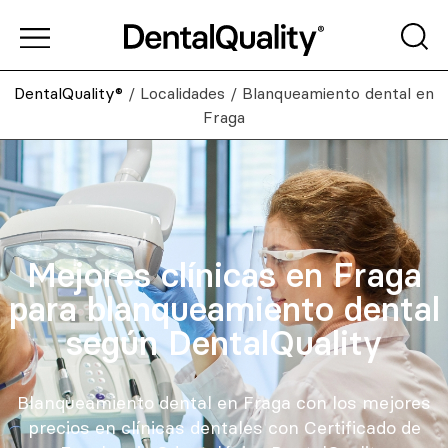
DentalQuality®
/
Localidades
/
Blanqueamiento dental en
Fraga
Mejores clínicas en Fraga
para blanqueamiento dental
según DentalQuality
Blanqueamiento dental en Fraga con los mejores
precios en clínicas dentales con Certificado de