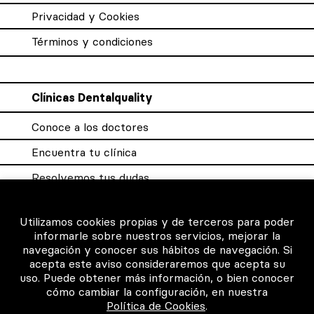
Privacidad y Cookies
Términos y condiciones
Clínicas Dentalquality
Conoce a los doctores
Encuentra tu clínica
Resolvemos tus dudas
Sistema DQX
Utilizamos cookies propias y de terceros para poder
informarle sobre nuestros servicios, mejorar la
navegación y conocer sus hábitos de navegación. Si
Para los profesionales
acepta este aviso consideraremos que acepta su
uso. Puede obtener más información, o bien conocer
Consigue tu certificado
cómo cambiar la configuración, en nuestra
Política de Cookies
.
Intranet clínicas certificadas