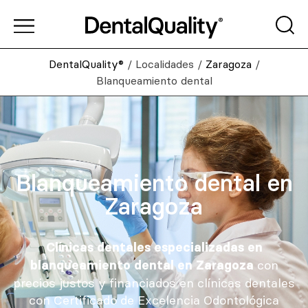
DentalQuality®
/
Localidades
/
Zaragoza
/
Blanqueamiento dental
Blanqueamiento dental en
Zaragoza
Clínicas dentales especializadas en
con
blanqueamiento dental en Zaragoza
precios justos y financiados en clínicas dentales
con Certificado de Excelencia Odontológica