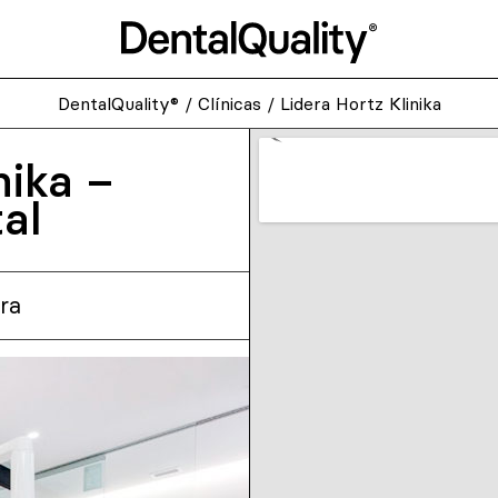
DentalQuality®
/
Clínicas
/
Lidera Hortz Klinika
nika –
al
ra