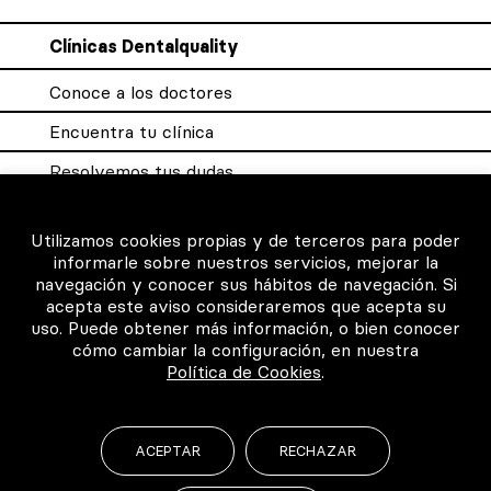
Clínicas Dentalquality
Conoce a los doctores
Encuentra tu clínica
Resolvemos tus dudas
Sistema DQX
Utilizamos cookies propias y de terceros para poder
informarle sobre nuestros servicios, mejorar la
navegación y conocer sus hábitos de navegación. Si
Para los profesionales
acepta este aviso consideraremos que acepta su
uso. Puede obtener más información, o bien conocer
Consigue tu certificado
cómo cambiar la configuración, en nuestra
Política de Cookies
.
Intranet clínicas certificadas
Música para los pacientes
ACEPTAR
RECHAZAR