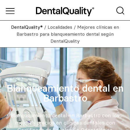
DentalQuality®
/
Localidades
/
Mejores clínicas en
Barbastro para blanqueamiento dental según
DentalQuality
Blanqueamiento dental en
Barbastro
Blanqueamiento dental en Barbastro con los
mejores precios en clínicas dentales con
Certificado de Excelencia Odontológica