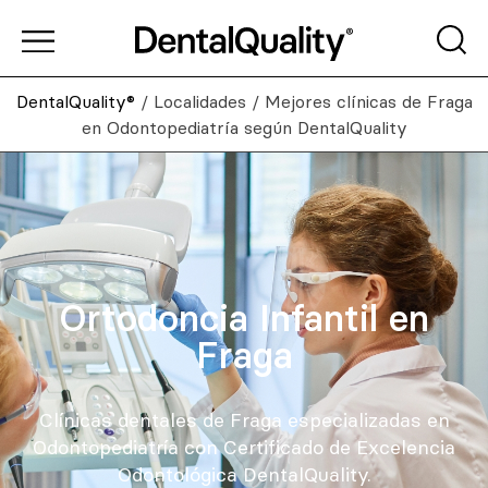
DentalQuality®
/
Localidades
/
Mejores clínicas de Fraga
en Odontopediatría según DentalQuality
Ortodoncia Infantil en
Fraga
Clínicas dentales de Fraga especializadas en
Odontopediatría con Certificado de Excelencia
Odontológica DentalQuality.