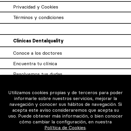
Privacidad y Cookies
Términos y condiciones
Clínicas Dentalquality
Conoce a los doctores
Encuentra tu clínica
Resolvemos tus dudas
Sistema DQX
Utilizamos cookies propias y de terceros para poder
informarle sobre nuestros servicios, mejorar la
navegación y conocer sus hábitos de navegación. Si
Para los profesionales
acepta este aviso consideraremos que acepta su
uso. Puede obtener más información, o bien conocer
Consigue tu certificado
cómo cambiar la configuración, en nuestra
Política de Cookies
.
Intranet clínicas certificadas