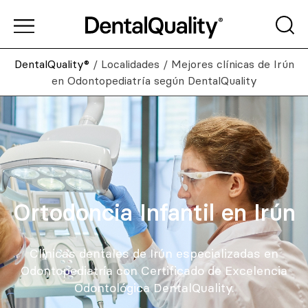
DentalQuality®
/
Localidades
/
Mejores clínicas de Irún
en Odontopediatría según DentalQuality
Ortodoncia Infantil en Irún
Clínicas dentales de Irún especializadas en
Odontopediatría con Certificado de Excelencia
Odontológica DentalQuality.