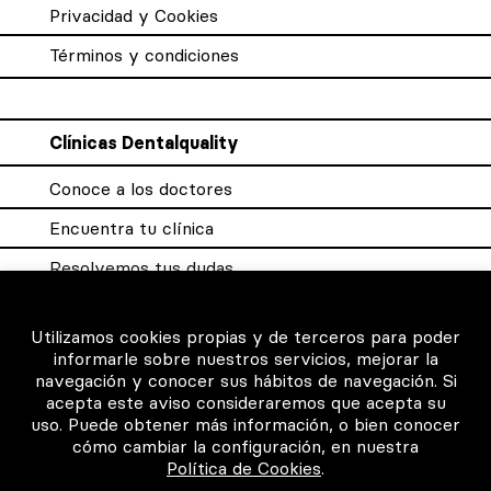
Privacidad y Cookies
Términos y condiciones
Clínicas Dentalquality
Conoce a los doctores
Encuentra tu clínica
Resolvemos tus dudas
Sistema DQX
Utilizamos cookies propias y de terceros para poder
informarle sobre nuestros servicios, mejorar la
navegación y conocer sus hábitos de navegación. Si
Para los profesionales
acepta este aviso consideraremos que acepta su
uso. Puede obtener más información, o bien conocer
Consigue tu certificado
cómo cambiar la configuración, en nuestra
Política de Cookies
.
Intranet clínicas certificadas