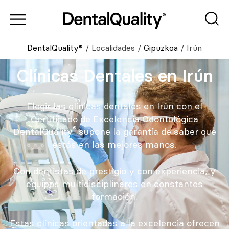
DentalQuality®
/
Localidades
/
Gipuzkoa
/
Irún
Clínicas Dentales en Irún
Elegir las clínicas dentales en Irún con el
Certificado de Excelencia Odontológica
®
DentalQuality
supone la garantía de saber que
estás en las mejores manos.
Con dentistas de prestigio y con experiencia, y
equipos multidisciplinares en constantes
formación.
Estas clínicas orientadas a la excelencia ofrecen