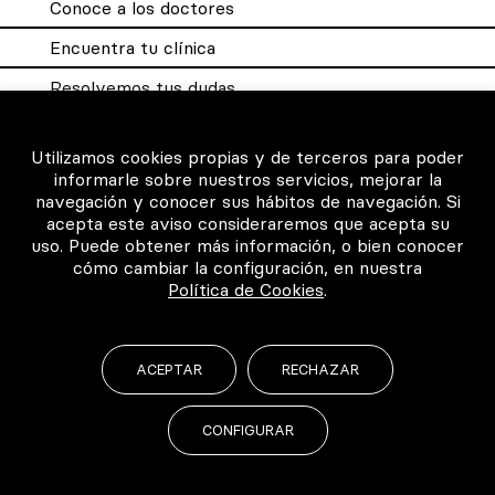
Conoce a los doctores
Encuentra tu clínica
Resolvemos tus dudas
Sistema DQX
Utilizamos cookies propias y de terceros para poder
informarle sobre nuestros servicios, mejorar la
navegación y conocer sus hábitos de navegación. Si
Para los profesionales
acepta este aviso consideraremos que acepta su
uso. Puede obtener más información, o bien conocer
Consigue tu certificado
cómo cambiar la configuración, en nuestra
Política de Cookies
.
Intranet clínicas certificadas
Música para los pacientes
ACEPTAR
RECHAZAR
CONFIGURAR
©2026 Todos los derechos reservados