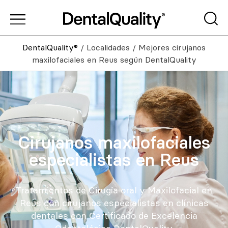
DentalQuality®
/
Localidades
/
Mejores cirujanos
maxilofaciales en Reus según DentalQuality
Cirujanos maxilofaciales
especialistas en Reus
Tratamientos de Cirugía oral y Maxilofacial en
Reus con cirujanos especialistas en clínicas
dentales con Certificado de Excelencia