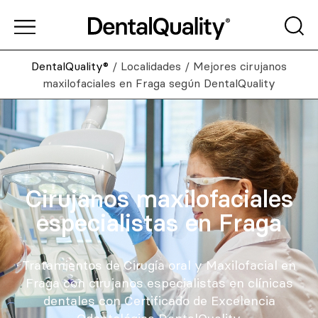
DentalQuality®
/
Localidades
/
Mejores cirujanos
maxilofaciales en Fraga según DentalQuality
Cirujanos maxilofaciales
especialistas en Fraga
Tratamientos de Cirugía oral y Maxilofacial en
Fraga con cirujanos especialistas en clínicas
dentales con Certificado de Excelencia