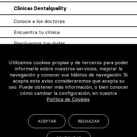
Clínicas Dentalquality
Conoce a los doctores
Encuentra tu clínica
Resolvemos tus dudas
Sistema DQX
Utilizamos cookies propias y de terceros para poder
informarle sobre nuestros servicios, mejorar la
navegación y conocer sus hábitos de navegación. Si
Para los profesionales
acepta este aviso consideraremos que acepta su
uso. Puede obtener más información, o bien conocer
Consigue tu certificado
cómo cambiar la configuración, en nuestra
Política de Cookies
.
Intranet clínicas certificadas
Música para los pacientes
ACEPTAR
RECHAZAR