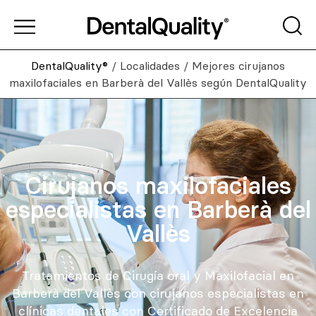
DentalQuality®
/
Localidades
/
Mejores cirujanos
maxilofaciales en Barberà del Vallès según DentalQuality
Cirujanos maxilofaciales
especialistas en Barberà del
Vallès
Tratamientos de Cirugía oral y Maxilofacial en
Barberà del Vallès con cirujanos especialistas en
clínicas dentales con Certificado de Excelencia